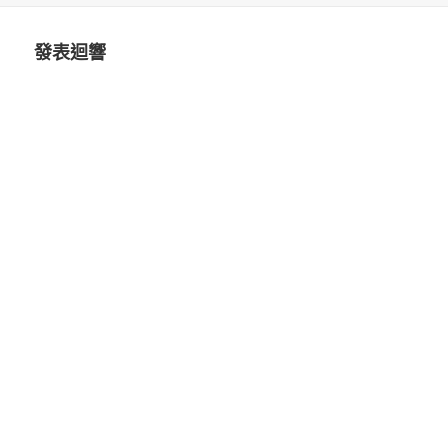
日
尺
期:
寸
發表迴響