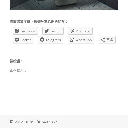
喜歡這篇文章，歡迎分享給你的朋友：
Facebook
Twitter
Pinterest
Pocket
Telegram
WhatsApp
更多
請按讚：
正在載入...
發
完
2012-10-28
640 × 426
佈
整