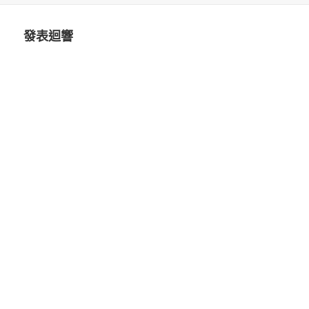
日
尺
期:
寸
發表迴響