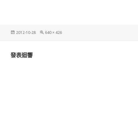
發
完
2012-10-28
640 × 426
佈
整
日
尺
期:
寸
發表迴響